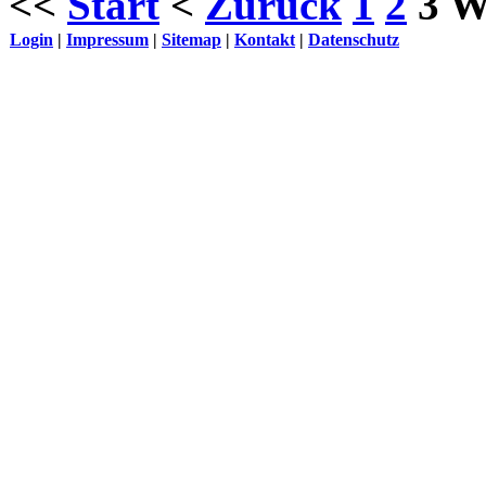
<<
Start
<
Zurück
1
2
3
W
Login
|
Impressum
|
Sitemap
|
Kontakt
|
Datenschutz